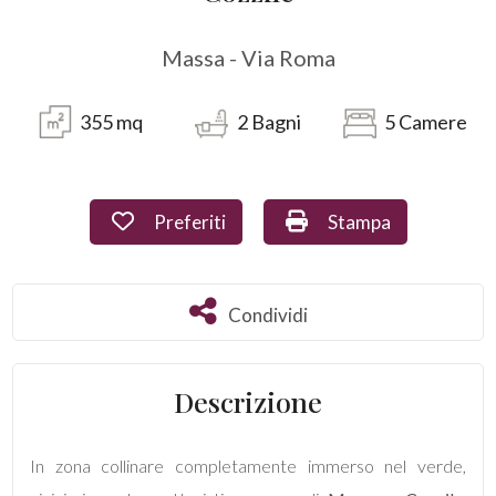
Commerciali
Massa - Via Roma
Industriali
355
mq
2
Bagni
5
Camere
Terreni
Preferiti: Cod. 1693
Stampa: Cod. 1693
Preferiti
Stampa
Prezzo
Condividi
Condividi
Descrizione
In zona collinare completamente immerso nel verde,
Totale