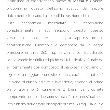
mq
vicinissimo al caratteristico paese di
Massa e Cozzile
,
proponiamo questo bellissimo rustico dal sapore
tipicamente toscano. La splendida posizione che dona una
vista panoramica mozzafiato e l'esposizione
completamente a sud rendono questo oggetto
veramente unico per chi saprà apprezzarne le
caratteristiche. L'immobile è composto da un corpo
Locali
principale di circa 260 mq. Parzialmente ristrutturato
minimi
preservando le rifiniture tipiche del fabbricato originale ed
Qualsiasi
è internamente così composto: al piano terra troviamo un
ingresso, un soggiorno, uno studio e una cucina abitabile più
1
un vano pluriusco adibito a lavanderia, salendo al primo
piano troviamo 5 camere e 2 bagni. La proprietà
2
comprende inoltre due annessi da rifinire, uno situato sul
lato sinistro dell'edificio principale di circa 80 mq. Dal quale
3