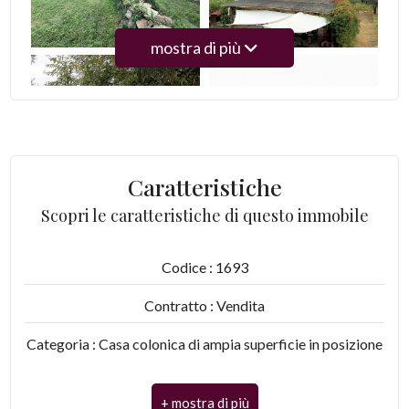
3
mostra di più
4
5
Caratteristiche
5+
Scopri le caratteristiche di questo immobile
Camere
Codice : 1693
minime
Contratto : Vendita
Qualsiasi
Categoria : Casa colonica di ampia superficie in posizione
dominante con vista panoramica
1