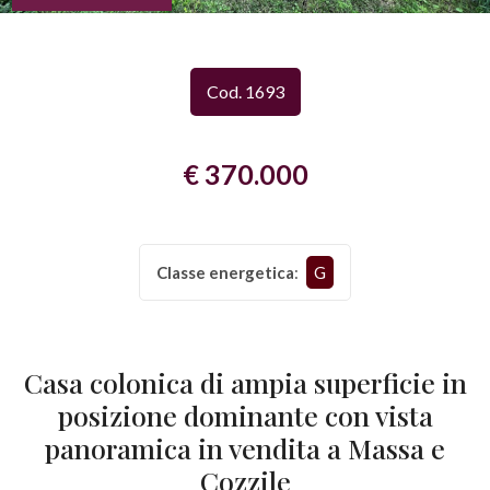
Provincia
Cod. 1693
Comune
€ 370.000
Classe energetica
:
G
Tipologia
-
multiscelta
Casa colonica di ampia superficie in
posizione dominante con vista
Qualsiasi
panoramica in vendita a Massa e
Cozzile
Residenziali