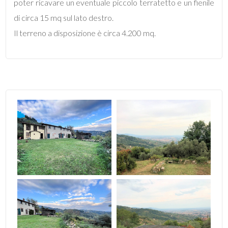
poter ricavare un eventuale piccolo terratetto e un fienile
di circa 15 mq sul lato destro.
4
Il terreno a disposizione è circa 4.200 mq.
5
5+
Bagni
minimi
Qualsiasi
1
2