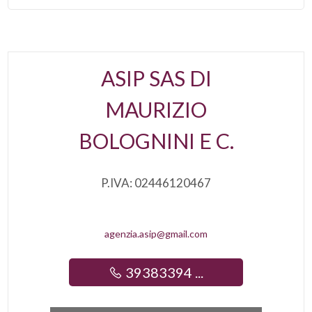
Impianto Elettrico : A norma
Doccia
ASIP SAS DI
Infissi in legno
MAURIZIO
Persiane
BOLOGNINI E C.
P.IVA: 02446120467
agenzia.asip@gmail.com
39383394 ...