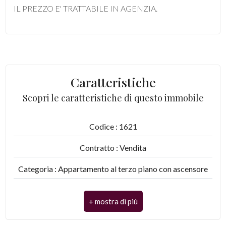
IL PREZZO E' TRATTABILE IN AGENZIA.
3
4
5
Caratteristiche
Scopri le caratteristiche di questo immobile
5+
Codice : 1621
Camere
Contratto : Vendita
minime
Categoria : Appartamento al terzo piano con ascensore
Qualsiasi
Indirizzo : Via Giardini sud
CAP : 51021
1