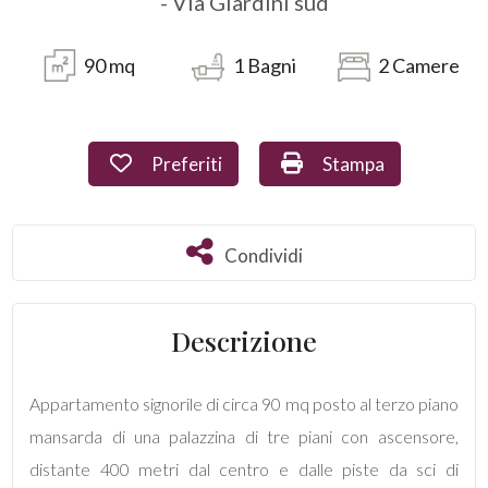
- Via Giardini sud
Commerciali
90
mq
1
Bagni
2
Camere
Industriali
Preferiti: Cod. 1621
Stampa: Cod. 1621
Preferiti
Stampa
Terreni
Condividi
Condividi
Prezzo
Descrizione
Appartamento signorile di circa 90 mq posto al terzo piano
mansarda di una palazzina di tre piani con ascensore,
Totale
distante 400 metri dal centro e dalle piste da sci di