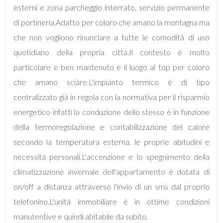
esterni e zona parcheggio interrato, servizio permanente
di portineria.Adatto per coloro che amano la montagna ma
4
che non vogliono rinunciare a tutte le comodità di uso
quotidiano della propria città.Il contesto è molto
5
particolare e ben mantenuto e il luogo al top per coloro
che amano sciare.L'impianto termico è di tipo
5+
centralizzato già in regola con la normativa per il risparmio
energetico infatti la conduzione dello stesso è in funzione
Bagni
della termoregolazione e contabilizzazione del calore
minimi
secondo la temperatura esterna, le proprie abitudini e
necessità personali.L'accenzione e lo spegnimento della
Qualsiasi
climatizzazione invernale dell'appartamento è dotata di
on/off a distanza attraverso l'invio di un sms dal proprio
1
telefonino.L'unità immobiliare è in ottime condizioni
2
manutentive e quindi abitabile da subito.