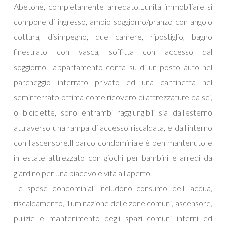
mq
Abetone, completamente arredato.L'unità immobiliare si
compone di ingresso, ampio soggiorno/pranzo con angolo
cottura, disimpegno, due camere, ripostiglio, bagno
finestrato con vasca, soffitta con accesso dal
soggiorno.L'appartamento conta su di un posto auto nel
parcheggio interrato privato ed una cantinetta nel
Locali
seminterrato ottima come ricovero di attrezzature da sci,
minimi
o biciclette, sono entrambi raggiungibili sia dall'esterno
attraverso una rampa di accesso riscaldata, e dall'interno
Qualsiasi
con l'ascensore.Il parco condominiale è ben mantenuto e
in estate attrezzato con giochi per bambini e arredi da
1
giardino per una piacevole vita all'aperto.
Le spese condominiali includono consumo dell' acqua,
2
riscaldamento, illuminazione delle zone comuni, ascensore,
pulizie e mantenimento degli spazi comuni interni ed
3