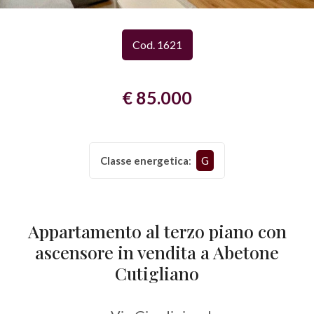
Provincia
Cod. 1621
Comune
€ 85.000
Classe energetica
:
G
Tipologia
-
Appartamento al terzo piano con
multiscelta
ascensore in vendita a Abetone
Qualsiasi
Cutigliano
Residenziali