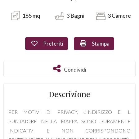
Commerciali
165
mq
3
Bagni
3
Camere
Industriali
Preferiti: Cod. 1617
Stampa: Cod. 1617
Preferiti
Stampa
Terreni
Condividi
Condividi
Prezzo
Descrizione
PER MOTIVI DI PRIVACY, L'INDIRIZZO E IL
PUNTATORE NELLA MAPPA SONO PURAMENTE
INDICATIVI E NON CORRISPONDONO
Totale