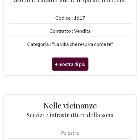
Giardino
Codice : 1617
Posto auto/Box
Contratto : Vendita
Balcone/Terrazzo
Categoria : "La villa che respira come te"
Indirizzo : Via Giuseppe Verdi
Ascensore
Comune : Buggiano
Arredato
Totale mq : 165 mq
Nuova costruzione
Camere : 3
Nelle vicinanze
Bagni : 3
Lusso
Servizi e infrastrutture della zona
Locali : 7
Palestre
Numero posti auto scoperti : 2