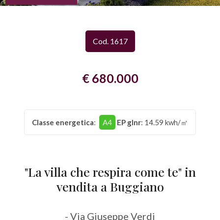
Provincia
Cod. 1617
Comune
€ 680.000
Classe energetica
:
A4
EP glnr
: 14.59 kwh/㎡
Tipologia
-
multiscelta
"La villa che respira come te" in
vendita a Buggiano
Qualsiasi
- Via Giuseppe Verdi
Residenziali