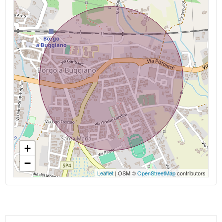
+
−
Leaflet
| OSM ©
OpenStreetMap
contributors