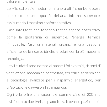
valore ambientale.
Le ville dallo stile moderno mirano a offrire un benessere
4
completo e una qualità dell'aria interna superiore,
assicurando il massimo confort abitativo.
5
Case intelligenti che fondono l'antico sapere costruttivo,
come la geotermia di superficie, l'energia termica
5+
rinnovabile, l'uso di materiali organici e una gestione
efficiente delle risorse idriche e solari con la più moderna
Bagni
tecnologia.
minimi
Le ville infatti sono dotate di pannelli fotovoltaici, sistemi di
ventilazione meccanica controllata, strutture antisismiche
Qualsiasi
e tecnologie avanzate per il risparmio energetico, per
un'abitazione davvero all'avanguardia.
1
Ogni villa offre una superficie commerciale di 200 mq
distribuita su due livelli, al piano terra trovano spazio ampio
2