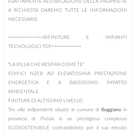
mq
ESATTAMENTE ALL'UBICAZIONE DELLA PROPRIETÀ,
A RICHIESTA DAREMO TUTTE LE INFORMAZIONI
NECESSARIE.
=============RIFINITURE E IMPIANTI
TECNOLOGICI TOP===========
Locali
"LA VILLA CHE RESPIRA COME TE"
minimi
EDIFICI NZEB AD ELEVATISSIMA PRESTAZIONE
Qualsiasi
ENERGETICA E A BASSISSIMO IMPATTO
AMBIENTALE
1
FINITURE DI ALTISSIMO LIVELLO
Tre ville indipendenti situate in comune di
Buggiano
in
2
provincia di Pistoia in un prestigioso complesso
ECOSOSTENIBILE contraddistinto per il suo elevato
3