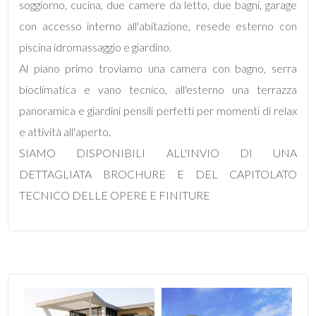
soggiorno, cucina, due camere da letto, due bagni, garage
con accesso interno all'abitazione, resede esterno con
3
piscina idromassaggio e giardino.
Al piano primo troviamo una camera con bagno, serra
4
bioclimatica e vano tecnico, all'esterno una terrazza
5
panoramica e giardini pensili perfetti per momenti di relax
e attività all'aperto.
5+
SIAMO DISPONIBILI ALL'INVIO DI UNA
DETTAGLIATA BROCHURE E DEL CAPITOLATO
TECNICO DELLE OPERE E FINITURE
Camere
minime
Qualsiasi
1