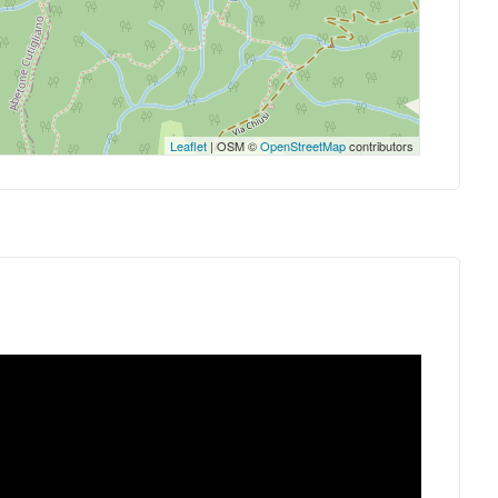
Leaflet
| OSM ©
OpenStreetMap
contributors