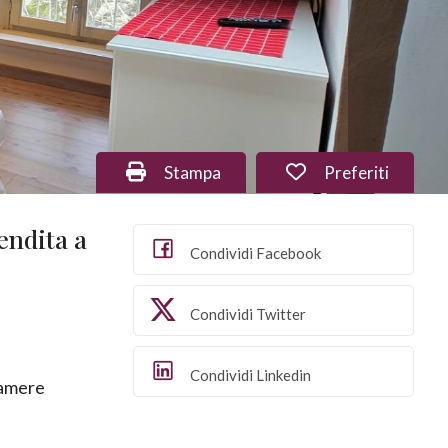
Stampa: Cod. 1614
Preferiti: Cod. 
Stampa
Preferiti
endita a
Condividi Facebook
Condividi Twitter
Condividi Linkedin
amere