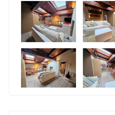
mq
Locali
minimi
Qualsiasi
1
2
3