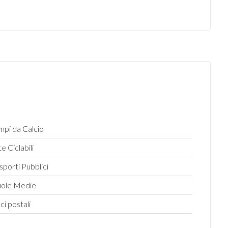
pi da Calcio
te Ciclabili
sporti Pubblici
uole Medie
ici postali