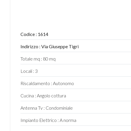
4
5
Codice : 1614
Indirizzo : Via Giuseppe Tigri
5+
Totale mq : 80 mq
Bagni
Locali : 3
minimi
Riscaldamento : Autonomo
Qualsiasi
Cucina : Angolo cottura
Antenna Tv : Condominiale
1
Impianto Elettrico : A norma
2