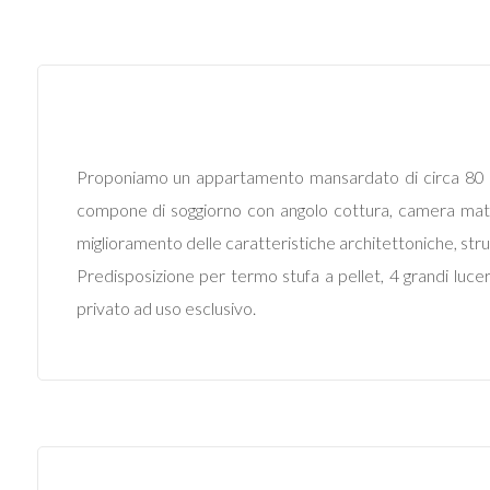
Commerciali
Industriali
Proponiamo un appartamento mansardato di circa 80 mq 
Terreni
compone di soggiorno con angolo cottura, camera matri
miglioramento delle caratteristiche architettoniche, strutt
Prezzo
Predisposizione per termo stufa a pellet, 4 grandi luce
privato ad uso esclusivo.
Totale