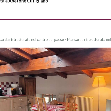
ita a Abetone Cutigliano
Immobili
Servizi
Contatti
›
arda ristrutturata nel centro del paese
Mansarda ristrutturata nel