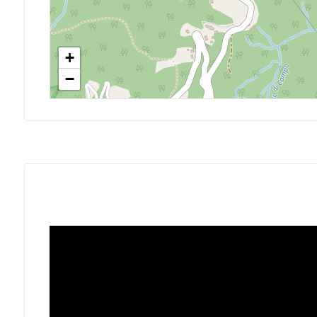
Giardino
Posto auto/Box
+
−
Balcone/Terrazzo
Ascensore
Arredato
Nuova costruzione
Lusso