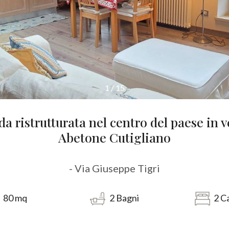
1
/
15
a ristrutturata nel centro del paese in v
Abetone Cutigliano
- Via Giuseppe Tigri
80
mq
2
Bagni
2
C