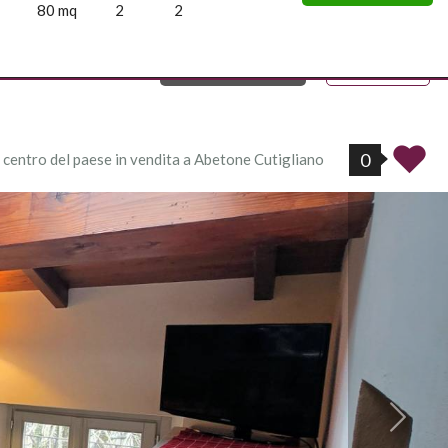
80 mq
2
2
39383394 ...
Italiano
0
 centro del paese in vendita a Abetone Cutigliano