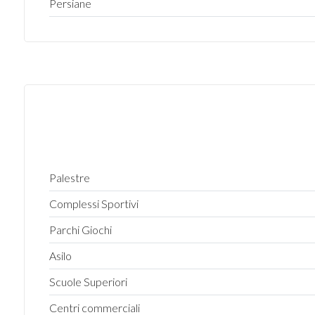
Persiane
3
4
5
5+
Palestre
Camere
Complessi Sportivi
minime
Parchi Giochi
Qualsiasi
Asilo
Scuole Superiori
1
Centri commerciali