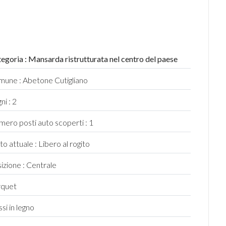
egoria : Mansarda ristrutturata nel centro del paese
une : Abetone Cutigliano
ni : 2
ero posti auto scoperti : 1
to attuale : Libero al rogito
izione : Centrale
rquet
ssi in legno