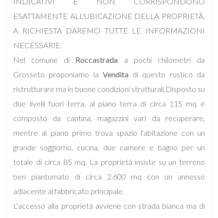
mq
INDICATIVI E NON CORRISPONDONO
ESATTAMENTE ALL'UBICAZIONE DELLA PROPRIETÀ,
A RICHIESTA DAREMO TUTTE LE INFORMAZIONI
NECESSARIE.
Nel comune di
Roccastrada
a pochi chilometri da
Grosseto proponiamo la
Vendita
di questo rustico da
ristrutturare ma in buone condizioni strutturali.Disposto su
Locali
due livelli fuori terra, al piano terra di circa 115 mq è
minimi
composto da cantina, magazzini vari da recuperare,
Qualsiasi
mentre al piano primo trova spazio l'abitazione con un
grande soggiorno, cucina, due camere e bagno per un
1
totale di circa 85 mq. La proprietà insiste su un terreno
ben piantumato di circa 2.600 mq con un annesso
2
adiacente al fabbricato principale.
L'accesso alla proprietà avviene con strada bianca ma di
3