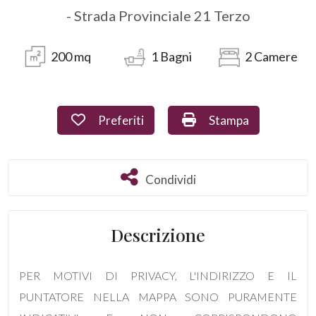
- Strada Provinciale 21 Terzo
Commerciali
200
mq
1
Bagni
2
Camere
Industriali
Terreni
Preferiti: Cod. 1613
Stampa: Cod. 1613
Preferiti
Stampa
Prezzo
Condividi
Condividi
Descrizione
PER MOTIVI DI PRIVACY, L'INDIRIZZO E IL
PUNTATORE NELLA MAPPA SONO PURAMENTE
Totale