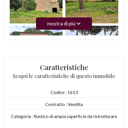
3
mostra di più
4
5
5+
Caratteristiche
Scopri le caratteristiche di questo immobile
Camere
minime
Codice : 1613
Qualsiasi
Contratto : Vendita
Categoria : Rustico di ampia superficie da ristrutturare
1
con terreno