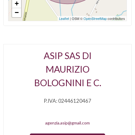
+
Infissi in legno
−
Leaflet
| OSM ©
OpenStreetMap
contributors
Persiane
ASIP SAS DI
MAURIZIO
BOLOGNINI E C.
P.IVA: 02446120467
agenzia.asip@gmail.com