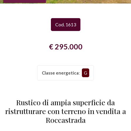
Provincia
Cod. 1613
Comune
€ 295.000
Classe energetica
:
G
Tipologia
-
multiscelta
Rustico di ampia superficie da
ristrutturare con terreno in vendita a
Qualsiasi
Roccastrada
Residenziali