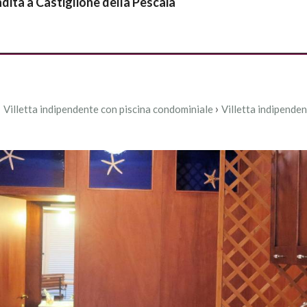
dita a Castiglione della Pescaia
Immobili
Servizi
Contatti
›
›
Villetta indipendente con piscina condominiale
Villetta indipenden