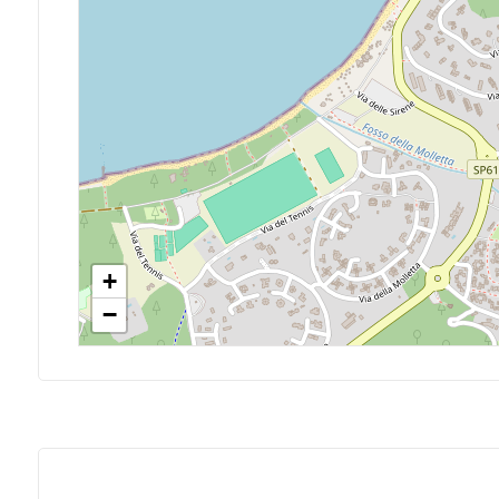
Giardino
Posto auto/Box
Balcone/Terrazzo
Ascensore
Arredato
+
−
Nuova costruzione
Lusso