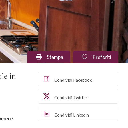
Stampa: Cod. 1298
Preferiti: Cod. 
Stampa
Preferiti
le in
Condividi Facebook
Condividi Twitter
Condividi Linkedin
amere