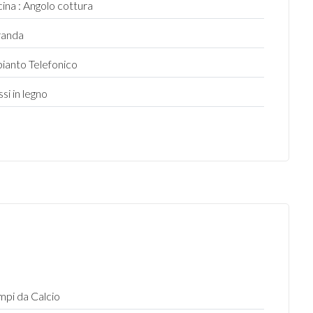
ina : Angolo cottura
randa
ianto Telefonico
ssi in legno
pi da Calcio