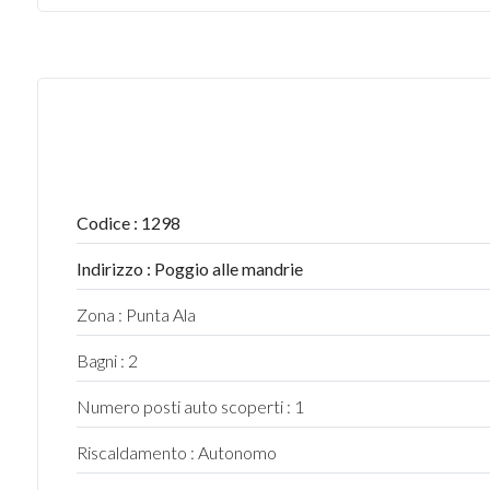
4
5
5+
Codice : 1298
Bagni
Indirizzo : Poggio alle mandrie
minimi
Zona : Punta Ala
Qualsiasi
Bagni : 2
Numero posti auto scoperti : 1
1
Riscaldamento : Autonomo
2