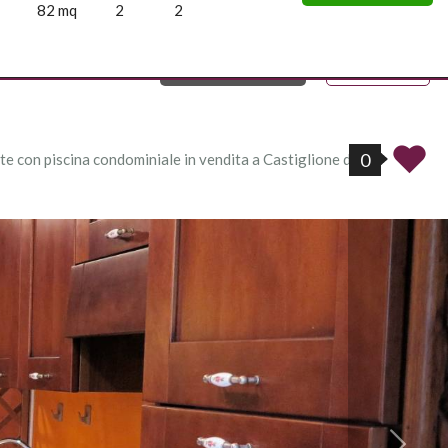
82 mq
2
2
39383394 ...
Italiano
0
te con piscina condominiale in vendita a Castiglione della