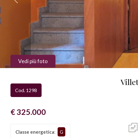
Provincia
Comune
Vedi più foto
Vill
Tipologia
Cod. 1298
-
multiscelta
€ 325.000
Qualsiasi
Classe energetica
:
G
Residenziali