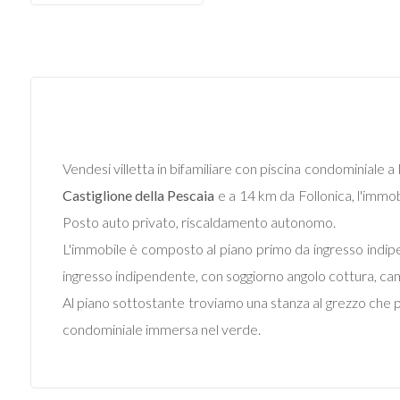
Commerciali
Industriali
Terreni
Vendesi villetta in bifamiliare con piscina condominiale 
Castiglione della Pescaia
e a 14 km da Follonica, l'immobi
Prezzo
Posto auto privato, riscaldamento autonomo.
L'immobile è composto al piano primo da ingresso indipe
ingresso indipendente, con soggiorno angolo cottura, ca
Al piano sottostante troviamo una stanza al grezzo che 
condominiale immersa nel verde.
Totale