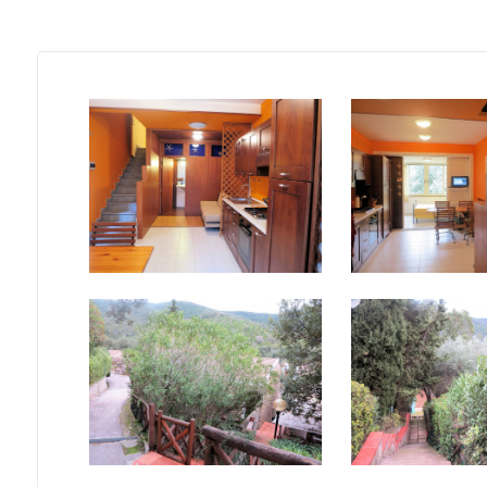
mq
Locali
minimi
Qualsiasi
1
2
3