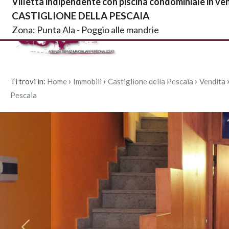
Villetta indipendente con piscina condominiale in ven
CASTIGLIONE DELLA PESCAIA
Codice
IT
Zona: Punta Ala - Poggio alle mandrie
Home
L'Agenzia
EN
Contratto
›
›
›
HOME
Ti trovi in:
Home
Immobili
Castiglione della Pescaia
Vendita
Pescaia
Qualsiasi
L'AGENZIA
Vendita
IMMOBILI
Affitto
SERVIZI
Scegli
CONTATTI
dove
cercare