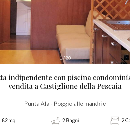
1
/
20
etta indipendente con piscina condominia
vendita a Castiglione della Pescaia
Punta Ala - Poggio alle mandrie
82
mq
2
Bagni
2
C