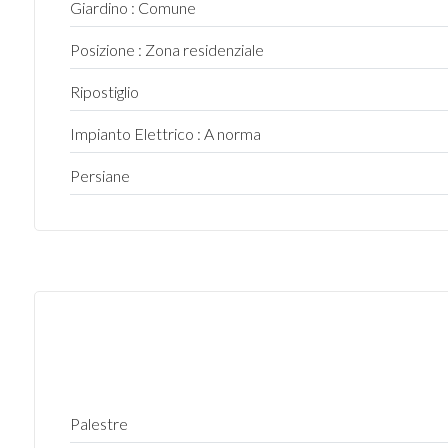
Giardino : Comune
3
Posizione : Zona residenziale
Ripostiglio
4
Impianto Elettrico : A norma
5
Persiane
5+
Camere
minime
Qualsiasi
1
Palestre