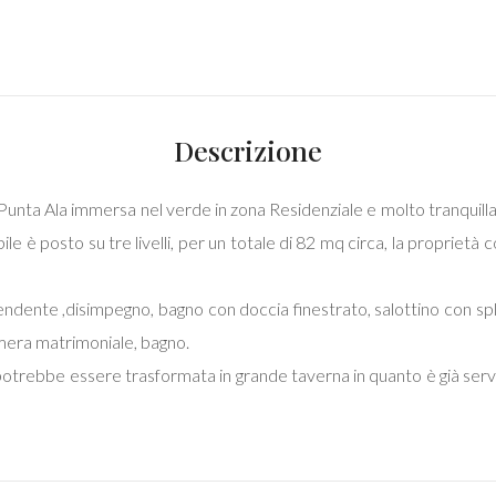
Descrizione
a Punta Ala immersa nel verde in zona Residenziale e molto tranquilla
le è posto su tre livelli, per un totale di 82 mq circa, la proprietà 
ndente ,disimpegno, bagno con doccia finestrato, salottino con sple
mera matrimoniale, bagno.
potrebbe essere trasformata in grande taverna in quanto è già servi