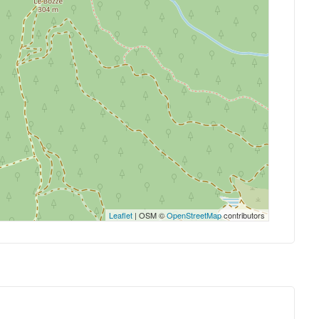
Leaflet
| OSM ©
OpenStreetMap
contributors