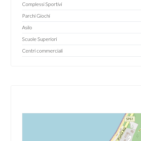
Complessi Sportivi
2
Parchi Giochi
3
Asilo
Scuole Superiori
4
Centri commerciali
5
5+
Altre
opzioni
-
multiscelta