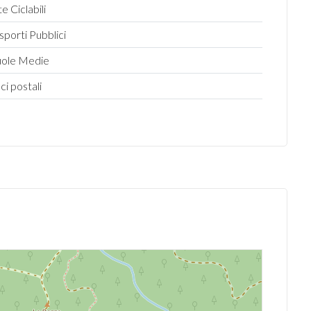
te Ciclabili
sporti Pubblici
uole Medie
ici postali