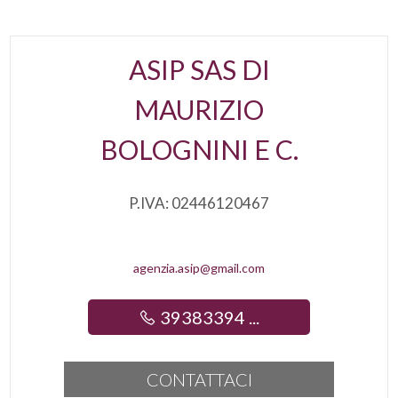
2
ASIP SAS DI
3
MAURIZIO
4
BOLOGNINI E C.
5
P.IVA: 02446120467
5+
agenzia.asip@gmail.com
Altre
opzioni
39383394 ...
-
multiscelta
CONTATTACI