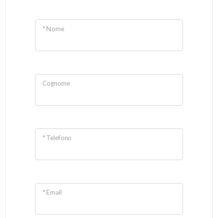
Giardino
* Nome
Posto auto/Box
Balcone/Terrazzo
Cognome
Ascensore
Arredato
* Telefono
Nuova costruzione
Lusso
* Email