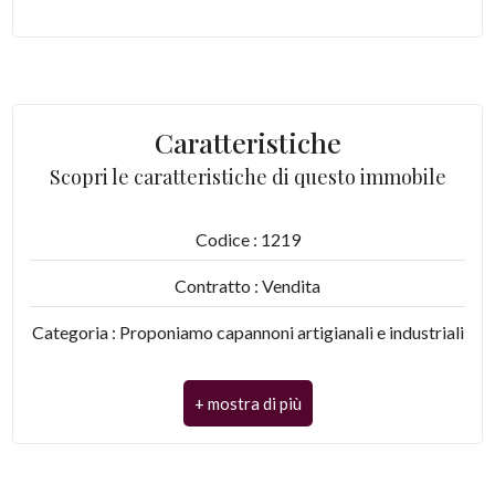
mq
Caratteristiche
Scopri le caratteristiche di questo immobile
Locali
minimi
Codice : 1219
Contratto : Vendita
Qualsiasi
Categoria : Proponiamo capannoni artigianali e industriali
1
di varie metrature
Indirizzo : S.agostino pistoia
2
CAP : 51100
3