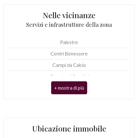
Comune : Pistoia
Nelle vicinanze
4
Totale mq : 1.000 mq
Servizi e infrastrutture della zona
Area esterna
5
Palestre
5+
Centri Benessere
Campi da Calcio
Bagni
Complessi Sportivi
minimi
Campi da Tennis
Qualsiasi
Piste Ciclabili
Parchi Giochi
1
Stazione Ferroviaria
Ubicazione immobile
2
Trasporti Pubblici