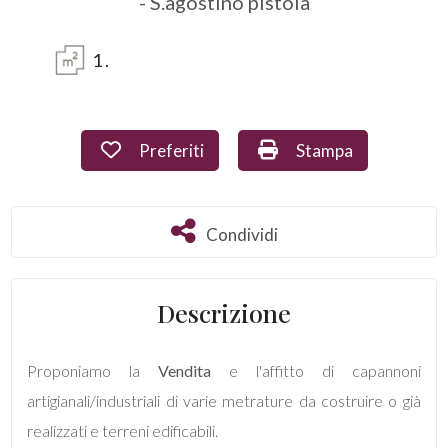
- S.agostino pistoia
Commerciali
1
.
Industriali
Preferiti: Cod. 1219
Stampa: Cod. 1219
Preferiti
Stampa
Terreni
Condividi
Condividi
Prezzo
Descrizione
Proponiamo la
Vendita
e l'affitto di capannoni
artigianali/industriali di varie metrature da costruire o già
Totale
realizzati e terreni edificabili.