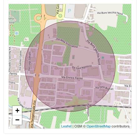
Asilo
3
Scuole Elementari
Scuole Medie
4
Scuole Superiori
5
Bar
Uffici postali
5+
Centri commerciali
Camere
Uffici comunali
minime
+
Qualsiasi
−
Leaflet
| OSM ©
OpenStreetMap
contributors
1