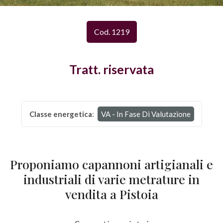
Provincia
Cod. 1219
Comune
Tratt. riservata
Classe energetica
:
VA - In Fase Di Valutazione
Tipologia
-
Proponiamo capannoni artigianali e
multiscelta
industriali di varie metrature in
Qualsiasi
vendita a Pistoia
Residenziali