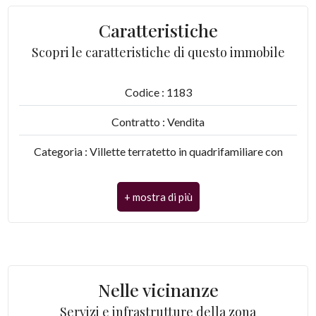
Caratteristiche
3
Scopri le caratteristiche di questo immobile
4
Codice : 1183
5
Contratto : Vendita
5+
Categoria : Villette terratetto in quadrifamiliare con
ampio giardino di nuova realizzazione
Camere
CAP : 51017
minime
Comune : Pescia
Qualsiasi
Totale mq : 145 mq
Nelle vicinanze
Camere : 3
1
Servizi e infrastrutture della zona