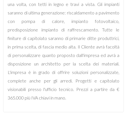
una volta, con tetti in legno e travi a vista. Gli impianti
saranno di ultima generazione: riscaldamento a pavimento
4
con pompa di calore, impianto fotovoltaico,
predisposizione impianto di raffrescamento. Tutte le
5
finiture di capitolato saranno di primarie ditte produttrici,
in prima scelta, di fascia medio alta. Il Cliente avrà facoltà
5+
di personalizzare quanto proposto dall'impresa ed avrà a
disposizione un architetto per la scelta dei materiali.
Bagni
L'impresa è in grado di offrire soluzioni personalizzate,
minimi
complete anche per gli arredi. Progetti e capitolato
visionabili presso l'ufficio tecnico. Prezzi a partire da €
Qualsiasi
365.000 più IVA chiavi in mano.
1
2