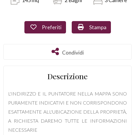
145
mq
2
Bagni
3
Camere
Commerciali
Preferiti: Cod. 1183
Stampa: Cod. 1183
Preferiti
Stampa
Industriali
Terreni
Condividi
Condividi
Prezzo
Descrizione
L'INDIRIZZO E IL PUNTATORE NELLA MAPPA SONO
PURAMENTE INDICATIVI E NON CORRISPONDONO
ESATTAMENTE ALL'UBICAZIONE DELLA PROPRIETÀ,
A RICHIESTA DAREMO TUTTE LE INFORMAZIONI
Totale
NECESSARIE