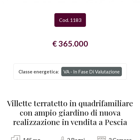
Provincia
Cod. 1183
Comune
€ 365.000
Classe energetica
:
VA - In Fase Di Valutazione
Tipologia
-
Villette terratetto in quadrifamiliare
multiscelta
con ampio giardino di nuova
realizzazione in vendita a Pescia
Qualsiasi
Residenziali