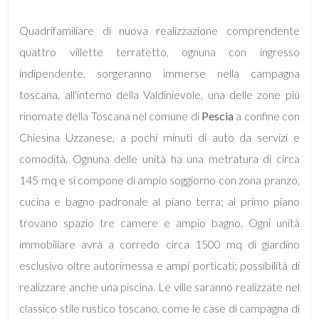
mq
Quadrifamiliare di nuova realizzazione comprendente
quattro villette terratetto, ognuna con ingresso
indipendente, sorgeranno immerse nella campagna
toscana, all'interno della Valdinievole, una delle zone più
rinomate della Toscana nel comune di
Pescia
a confine con
Locali
Chiesina Uzzanese, a pochi minuti di auto da servizi e
minimi
comodità. Ognuna delle unità ha una metratura di circa
145 mq e si compone di ampio soggiorno con zona pranzo,
Qualsiasi
cucina e bagno padronale al piano terra; al primo piano
trovano spazio tre camere e ampio bagno. Ogni unità
1
immobiliare avrà a corredo circa 1500 mq di giardino
esclusivo oltre autorimessa e ampi porticati; possibilità di
2
realizzare anche una piscina. Le ville saranno realizzate nel
classico stile rustico toscano, come le case di campagna di
3